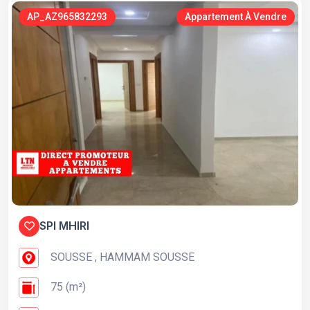
AP_AZ965832293
Appartement À Vendre
SPI MHIRI
SOUSSE , HAMMAM SOUSSE
75 (m²)