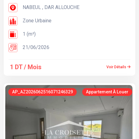
NABEUL , DAR ALLOUCHE
Zone Urbaine
1 (m²)
21/06/2026
1 DT / Mois
Voir Détails
AP_AZ2026062516071246329
Appartement À Louer