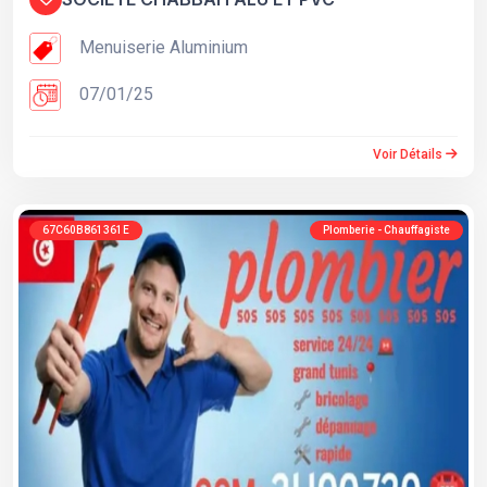
Menuiserie Aluminium
07/01/25
Voir Détails
67C60B861361E
Plomberie - Chauffagiste