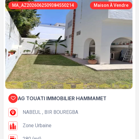
MA_AZ2026062509384550214
Maison À Vendre
AG TOUATI IMMOBILIER HAMMAMET
NABEUL , BIR BOUREGBA
Zone Urbaine
280 (m²)