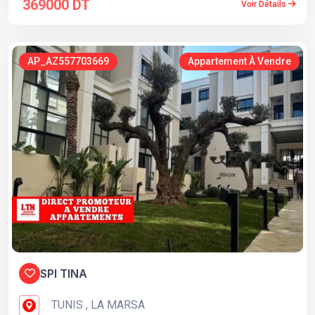
369000 DT
Voir Détails
AP_AZ557703669
Appartement À Vendre
SPI TINA
TUNIS , LA MARSA