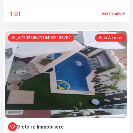
1 DT
Voir Détails
VI_AZ20260621184039188787
Villa À Louer
Victoire Immobilière