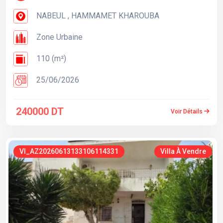
NABEUL , HAMMAMET KHAROUBA
Zone Urbaine
110 (m²)
25/06/2026
240000 DT
Voir Détails
VI_AZ20260613133106114331
Villa À Vendre