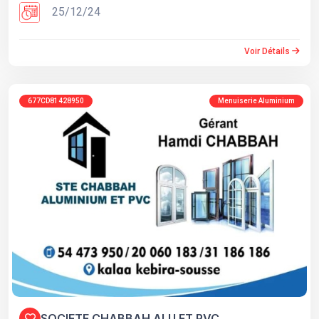
25/12/24
Voir Détails
677CD81428950
Menuiserie Aluminium
SOCIETE CHABBAH ALU ET PVC