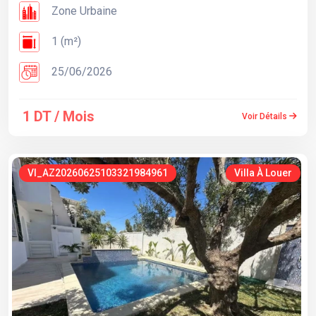
Zone Urbaine
1 (m²)
25/06/2026
1 DT / Mois
Voir Détails
VI_AZ20260625103321984961
Villa À Louer