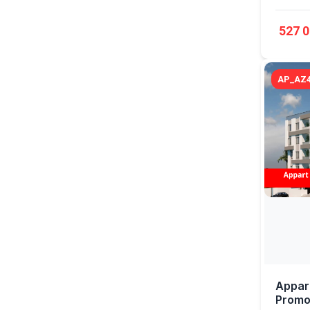
527 0
AP_AZ4
Appart
Promo