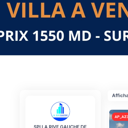
Affich
AP_AZ3
SPI LA RIVE GAUCHE DE