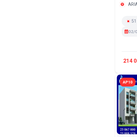
ARI
51
02/
214 0
AP10