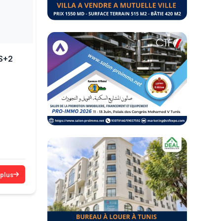
S+2
 plus