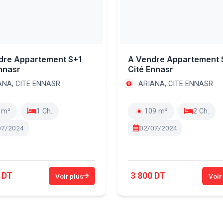
dre Appartement S+1
A Vendre Appartement 
nnasr
Cité Ennasr
ANA, CITE ENNASR
ARIANA, CITE ENNASR
 m²
1 Ch.
109 m²
2 Ch.
07/2024
02/07/2024
 DT
3 800 DT
Voir plus
Voir