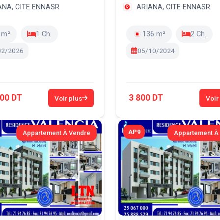
ANA, CITE ENNASR
ARIANA, CITE ENNASR
 m²
1 Ch.
136 m²
2 Ch.
02/2026
05/10/2024
00 DT
3 800 DT
Voir plus
Voir
AP9
Appartement À Vendre
Appartement À