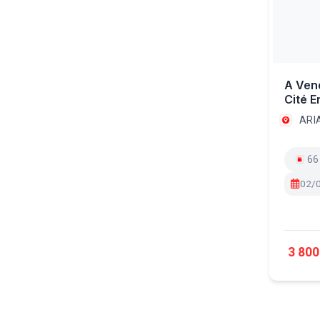
A Ven
Cité E
ARI
66
02/
3 800