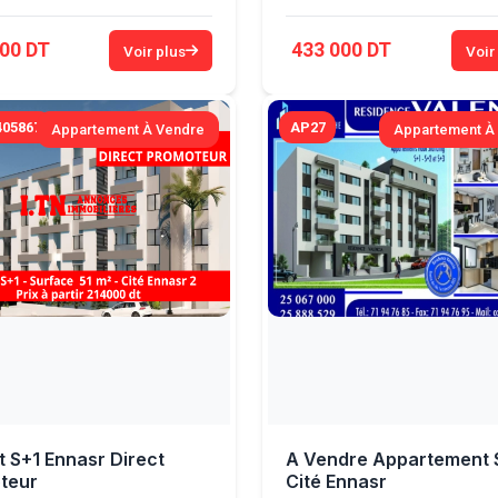
00 DT
433 000 DT
Voir plus
Voir
05867
AP27
Appartement À Vendre
Appartement À
 S+1 Ennasr Direct
A Vendre Appartement 
teur
Cité Ennasr