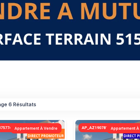
age 6 Résultats
7577431
AP_AZ190781124
Appartement À Vendre
Appartement À