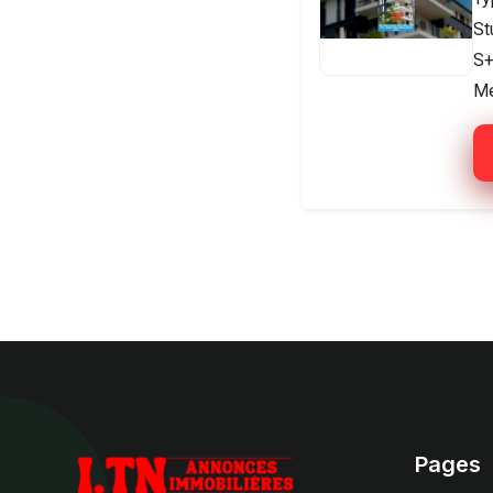
St
S+
Me
Pages