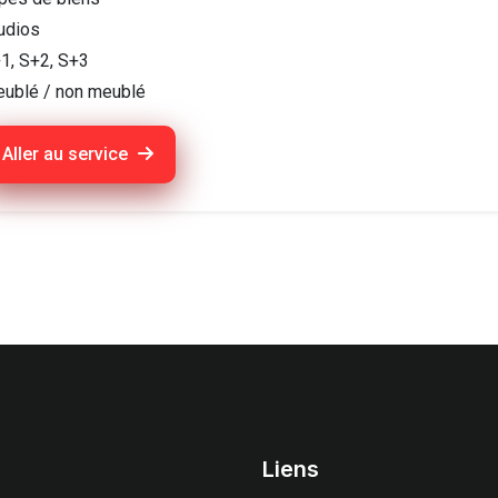
udios
1, S+2, S+3
ublé / non meublé
Aller au service
Liens