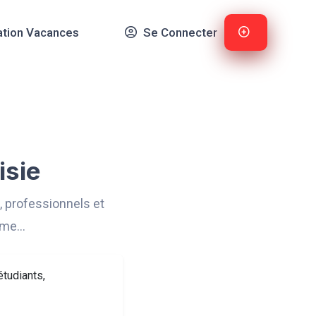
ation Vacances
Se Connecter
isie
, professionnels et
n me…
étudiants,