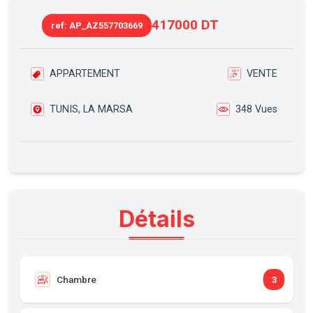
417000 DT
ref: AP_AZ557703669
APPARTEMENT
VENTE
TUNIS, LA MARSA
348 Vues
Détails
Chambre
3