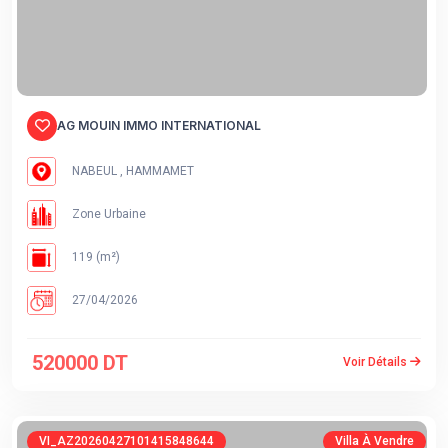
AG MOUIN IMMO INTERNATIONAL
NABEUL , HAMMAMET
Zone Urbaine
119 (m²)
27/04/2026
520000 DT
Voir Détails
VI_AZ20260427101415848644
Villa À Vendre