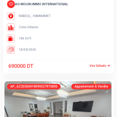
AG MOUIN IMMO INTERNATIONAL
NABEUL , HAMMAMET
Zone Urbaine
186 (m²)
18/04/2026
690000 DT
Voir Détails
AP_AZ20260418095527972830
Appartement À Vendre