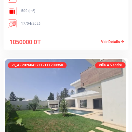
500 (m²)
17/04/2026
1050000 DT
Voir Détails
VI_AZ20260417112111200950
Villa À Vendre