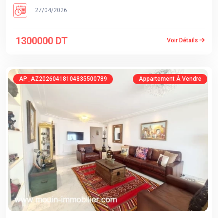
27/04/2026
1300000 DT
Voir Détails
AP_AZ20260418104835500789
Appartement À Vendre