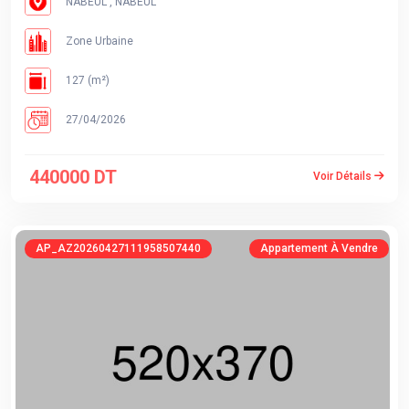
NABEUL , NABEUL
Zone Urbaine
127 (m²)
27/04/2026
440000 DT
Voir Détails
AP_AZ20260427111958507440
Appartement À Vendre