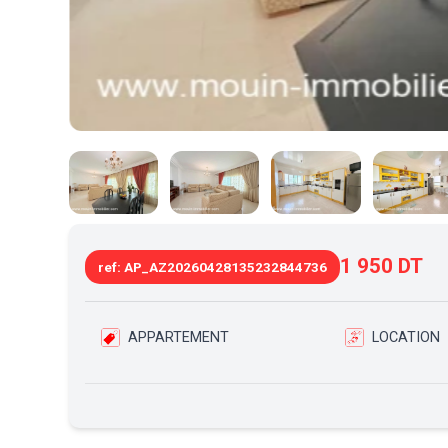
1 950 DT
ref: AP_AZ20260428135232844736
APPARTEMENT
LOCATION