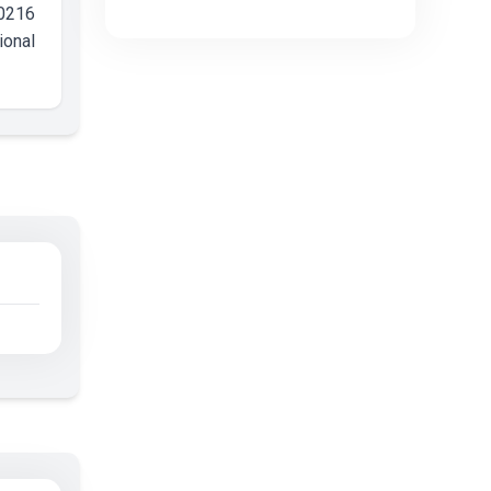
00216
ional