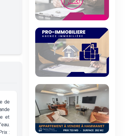
he de
rande
ie et
’eau.
rix :