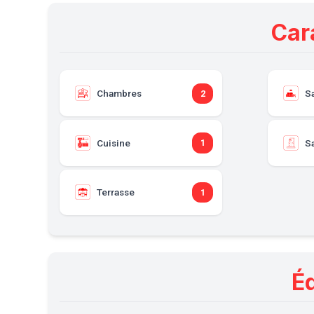
Car
Chambres
S
2
Cuisine
Sa
1
Terrasse
1
É