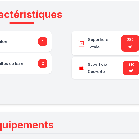
actéristiques
Superficie
280
alon
1
Totale
m²
lles de bain
2
Superficie
180
m²
Couverte
quipements