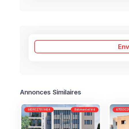
En
Annonces Similaires
6839E27019454
Bâtiment et Vrd
67E53C2