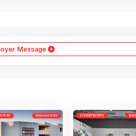
voyer Message
0191A0
Bâtiment et Vrd
6744D0F827BF0
Bâti