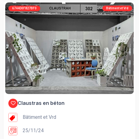
6744D0F827BF0
Bâtiment et Vrd
Claustras en béton
Bâtiment et Vrd
25/11/24