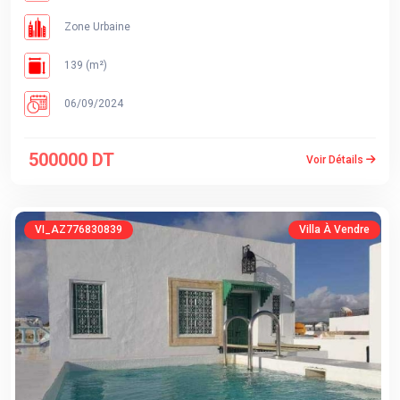
Zone Urbaine
139 (m²)
06/09/2024
500000 DT
Voir Détails
VI_AZ776830839
Villa À Vendre