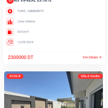
AG VIPREAL ESTATE
TUNIS , GAMMARTH
Zone Urbaine
654 (m²)
12/09/2024
2300000 DT
Voir Détails
VI15618
Villa À Vendre