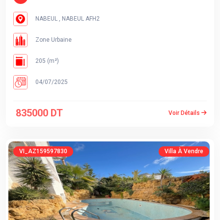
NABEUL , NABEUL AFH2
Zone Urbaine
205 (m²)
04/07/2025
835000 DT
Voir Détails
VI_AZ159597830
Villa À Vendre