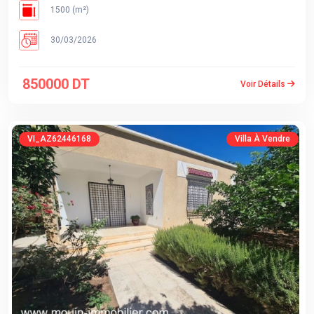
1500 (m²)
30/03/2026
850000 DT
Voir Détails
VI_AZ62446168
Villa À Vendre