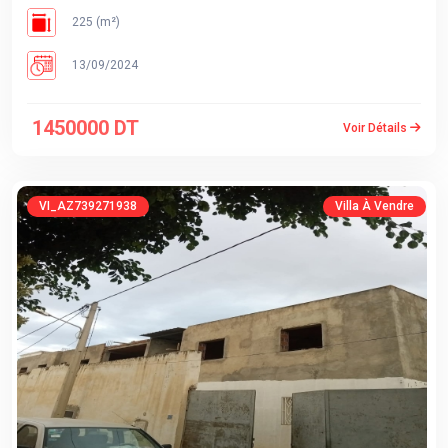
225 (m²)
13/09/2024
1450000 DT
Voir Détails
VI_AZ739271938
Villa À Vendre