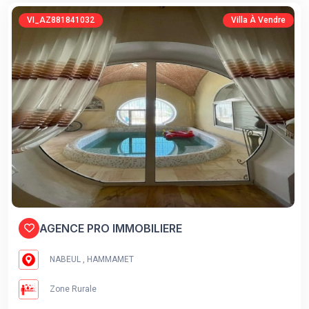
VI_AZ881841032
Villa À Vendre
AGENCE PRO IMMOBILIERE
NABEUL , HAMMAMET
Zone Rurale