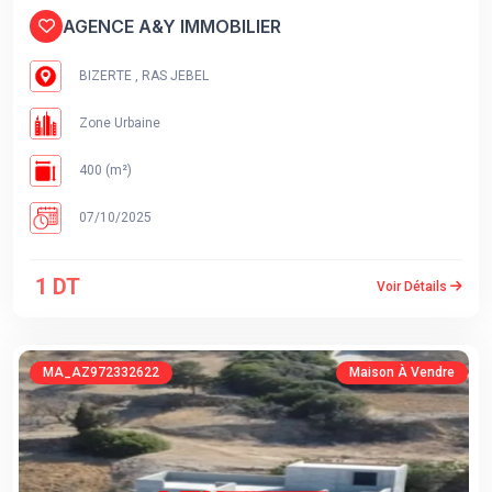
AGENCE A&Y IMMOBILIER
BIZERTE , RAS JEBEL
Zone Urbaine
400 (m²)
07/10/2025
1 DT
Voir Détails
MA_AZ972332622
Maison À Vendre