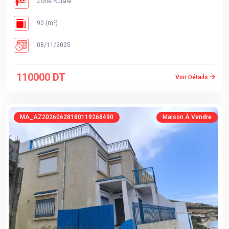
Zone Rurale
90 (m²)
08/11/2025
110000 DT
Voir Détails
MA_AZ20260628180119268490
Maison À Vendre