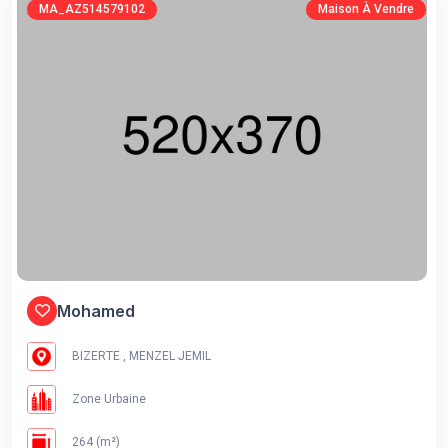
MA_AZ514579102
Maison À Vendre
Mohamed
BIZERTE , MENZEL JEMIL
Zone Urbaine
264 (m²)