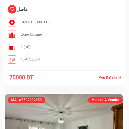
فاضل
BIZERTE , MATEUR
Zone Urbaine
1 (m²)
15/07/2024
75000 DT
Voir Détails
MA_AZ592092153
Maison À Vendre