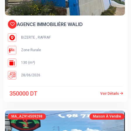
AGENCE IMMOBILIÈRE WALID
BIZERTE , RAFRAF
Zone Rurale
130 (m²)
28/06/2026
350000 DT
Voir Détails
MA_AZ914509298
Maison À Vendre