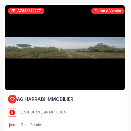
FE_AZ542649477
Ferme À Vendre
AG HARRABI IMMOBILIER
ZAGHOUAN , BIR MCHERGA
Zone Rurale