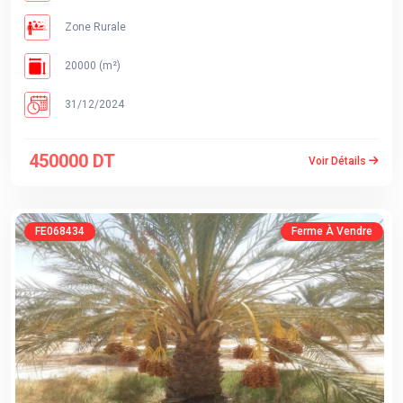
Zone Rurale
20000 (m²)
31/12/2024
450000 DT
Voir Détails
FE068434
Ferme À Vendre