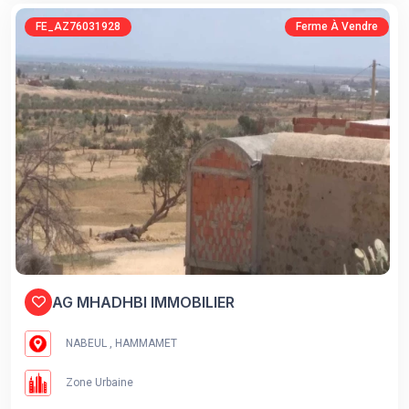
FE_AZ76031928
Ferme À Vendre
AG MHADHBI IMMOBILIER
NABEUL , HAMMAMET
Zone Urbaine