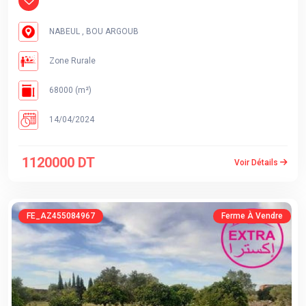
NABEUL , BOU ARGOUB
Zone Rurale
68000 (m²)
14/04/2024
1120000 DT
Voir Détails
FE_AZ455084967
Ferme À Vendre