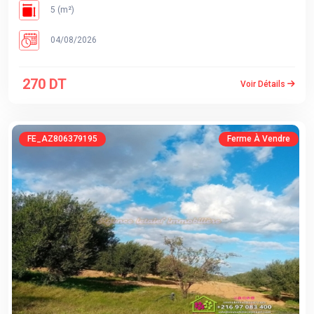
5 (m²)
04/08/2026
270 DT
Voir Détails
FE_AZ806379195
Ferme À Vendre