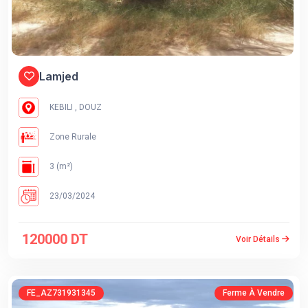
Lamjed
KEBILI , DOUZ
Zone Rurale
3 (m²)
23/03/2024
120000 DT
Voir Détails
FE_AZ731931345
Ferme À Vendre