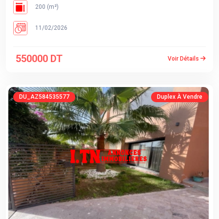
200 (m²)
11/02/2026
550000 DT
Voir Détails
DU_AZ584535577
Duplex À Vendre