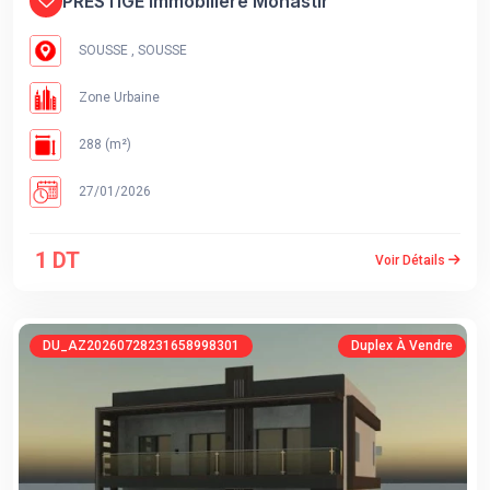
PRESTIGE Immobilière Monastir
SOUSSE , SOUSSE
Zone Urbaine
288 (m²)
27/01/2026
1 DT
Voir Détails
DU_AZ20260728231658998301
Duplex À Vendre