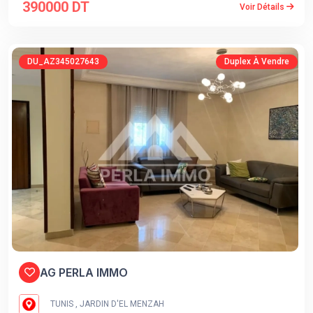
390000 DT
Voir Détails
DU_AZ345027643
Duplex À Vendre
AG PERLA IMMO
TUNIS , JARDIN D'EL MENZAH