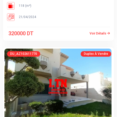
118 (m²)
21/04/2024
320000 DT
Voir Détails
DU_AZ102611770
Duplex À Vendre