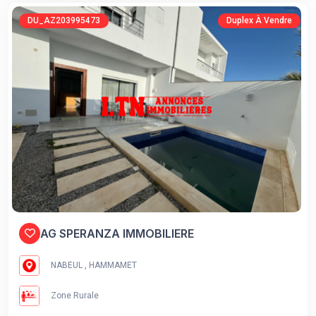
DU_AZ203995473
Duplex À Vendre
AG SPERANZA IMMOBILIERE
NABEUL , HAMMAMET
Zone Rurale