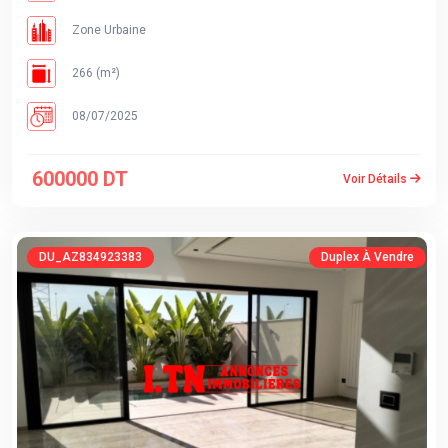
Zone Urbaine
266 (m²)
08/07/2025
600000 DT
Voir Détails
DU_AZ834923383
Duplex À Vendre