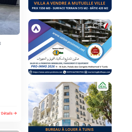
E
r Détails