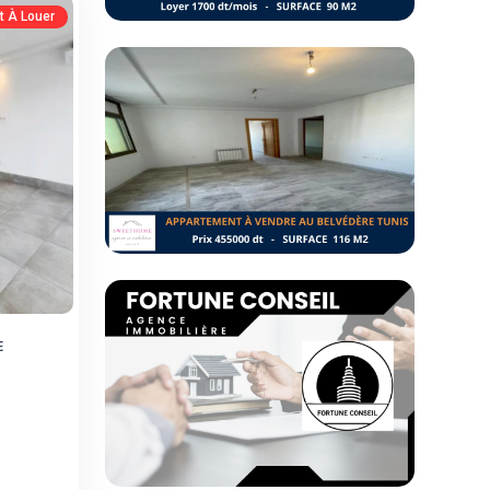
 À Louer
E