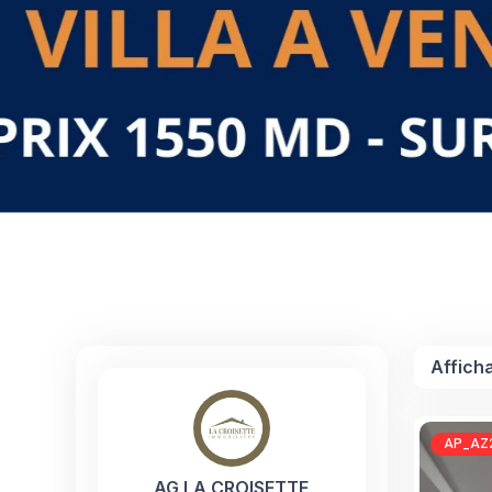
Affich
AP_AZ2
AG LA CROISETTE