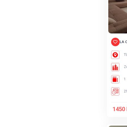
LA 
TU
Zo
1 
21
1450 