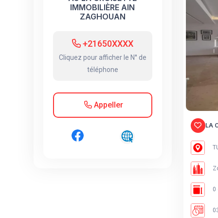
IMMOBILIÈRE AIN
ZAGHOUAN
+21650XXXX
Cliquez pour afficher le N° de
téléphone
Appeller
LA 
TU
Zo
0 
03