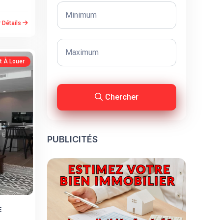
r Détails
 À Louer
Chercher
PUBLICITÉS
E