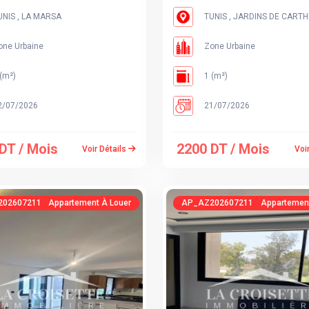
NIS , LA MARSA
TUNIS , JARDINS DE CART
ne Urbaine
Zone Urbaine
(m²)
1 (m²)
/07/2026
21/07/2026
DT / Mois
2200 DT / Mois
Voir Détails
Voi
0260721143227985074
Appartement À Louer
AP_AZ20260721141429649812
Appartement