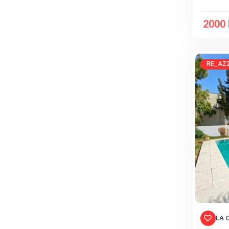
2000 
RE_AZ2
LA 