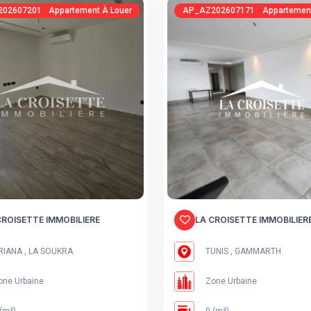
0260720135737668795
Appartement À Louer
AP_AZ20260717115246724419
Appartement
CROISETTE IMMOBILIERE
LA CROISETTE IMMOBILIER
IANA , LA SOUKRA
TUNIS , GAMMARTH
ne Urbaine
Zone Urbaine
(m²)
0 (m²)