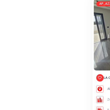
AP_AZ2
LA 
AR
Zo
0 