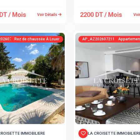
DT / Mois
2200 DT / Mois
Voir Détails
Voi
0260722104020353133
Rez de chaussée À Louer
AP_AZ20260721144835572910
Appartement
CROISETTE IMMOBILIERE
LA CROISETTE IMMOBILIER