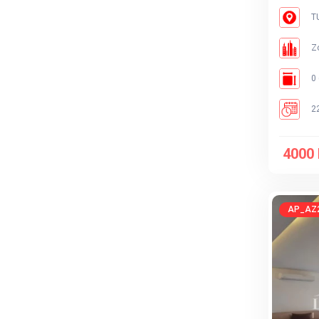
TU
Zo
0 
22
4000 
AP_AZ2