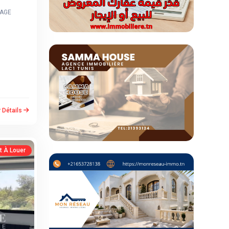
HAGE
r Détails
 À Louer