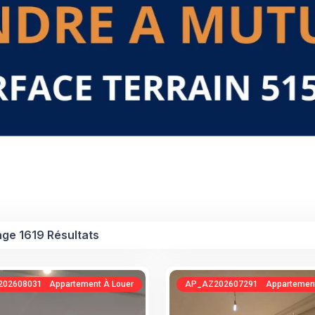
age 1619 Résultats
0260803142742686605
Appartement À Louer
AP_AZ20260729102151463787
Appartement