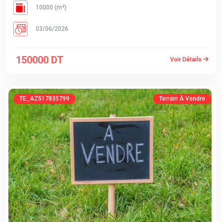
10000 (m²)
03/06/2026
150000 DT
Voir Détails
TE_AZ517835799
Terrain À Vendre