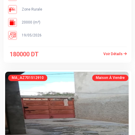
Zone Rurale
20000 (m²)
19/05/2026
180000 DT
Voir Détails
MA_AZ701512910
Maison À Vendre