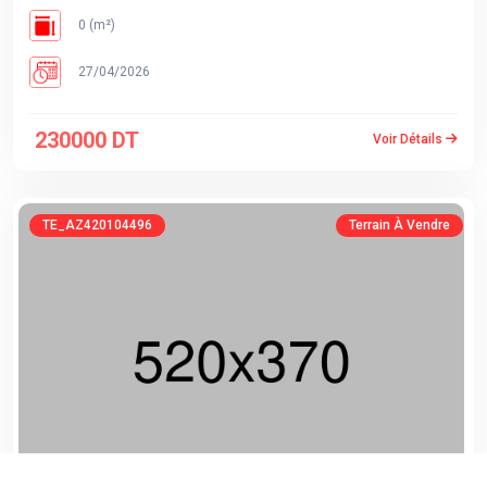
0 (m²)
27/04/2026
230000 DT
Voir Détails
TE_AZ420104496
Terrain À Vendre