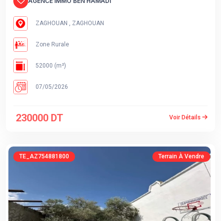
AGENCE IMMO BEN HAMADI
ZAGHOUAN , ZAGHOUAN
Zone Rurale
52000 (m²)
07/05/2026
230000 DT
Voir Détails
TE_AZ754881800
Terrain À Vendre