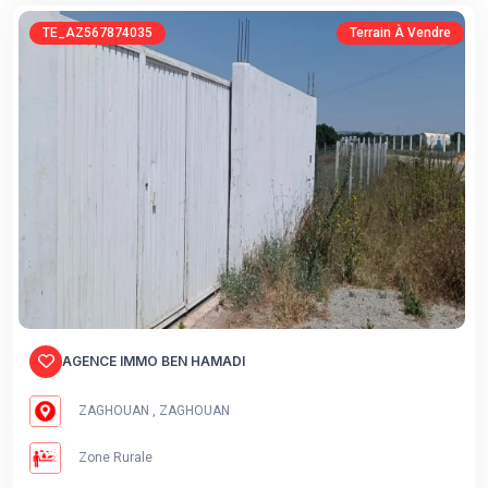
TE_AZ567874035
Terrain À Vendre
AGENCE IMMO BEN HAMADI
ZAGHOUAN , ZAGHOUAN
Zone Rurale