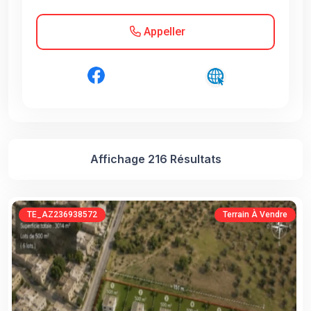
Appeller
Affichage 216 Résultats
TE_AZ236938572
Terrain À Vendre