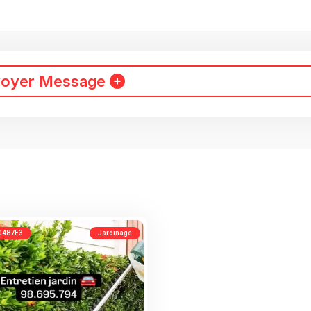
voyer Message
0487F3
Jardinage