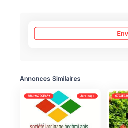
En
Annonces Similaires
68619A72CE6F9
Jardinage
6773E93