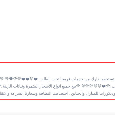
اب .💜❤️💚💜💚💚💜 💚بيع جميع انواع الأشجار المثمرة ونباتات الزي
ديكورات للمنازل والجناين . اختصاصنا النظافة وشعارنا السرعة والاتقان