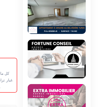
غبار .تر
و