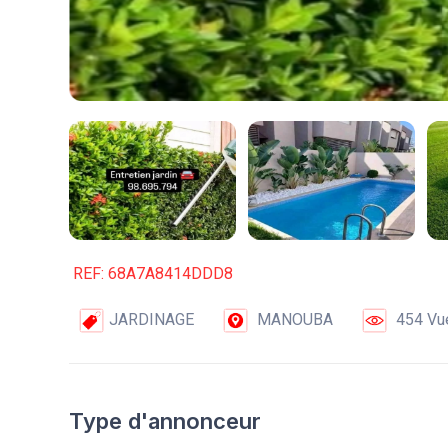
REF: 68A7A8414DDD8
JARDINAGE
MANOUBA
454 Vu
Type d'annonceur