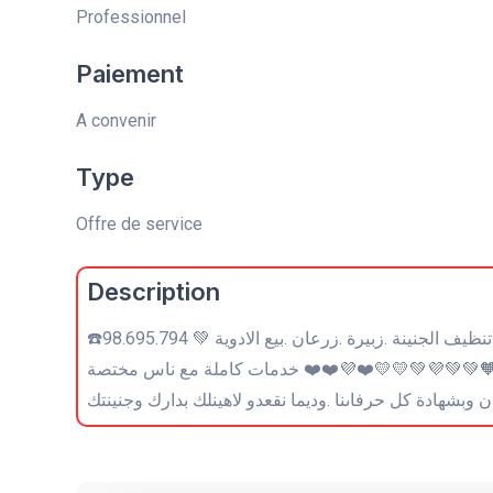
Professionnel
Paiement
A convenir
Type
Offre de service
Description
☎️98.695.794 💚 كل ما تستحقو لدارك من خدمات فريقنا تحت الطلب. ❤️💚❤️❤️💛💚🧡💚 💚تنظيف الجنينة .زبيرة .زرعان .بيع الادوية
.نة .🧡💚💚💜💚💛💛❤️💜❤️❤️ خدمات كاملة مع ناس مختصة
 وبشهادة كل حرفاىنا .وديما نقعدو لاهينلك بدارك وجنينتك