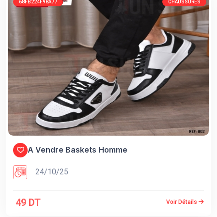
68FB224F98A77
CHAUSSURES
A Vendre Baskets Homme
24/10/25
49 DT
Voir Détails