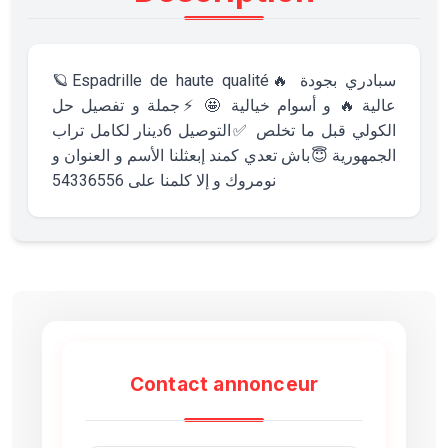
🪐Espadrille de haute qualité🔥 سبادري بجودة
عالية 🔥 و أسوام خيالية 🤩 ⚡️جملة و تفصيل حل
الكولي قبل ما تخلص ✅التوصيل 6دينار لكامل تراب
الجمهورية 😇باش تعدي كمند إبعثلنا الأسم و العنوان و
نومروك و إلا كلمنا على 54336556
Contact annonceur