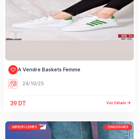
A Vendre Baskets Femme
24/10/25
39 DT
Voir Détails
68FB291C298F3
CHAUSSURES