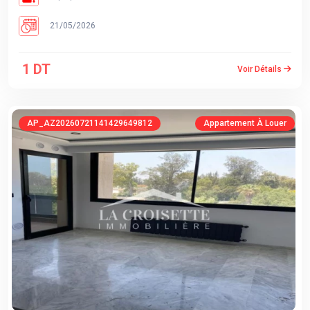
21/05/2026
1 DT
Voir Détails
AP_AZ20260721141429649812
Appartement À Louer