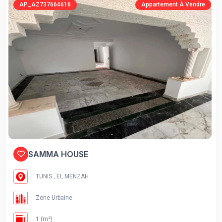
AP_AZ737664616
Appartement À Vendre
SAMMA HOUSE
TUNIS , EL MENZAH
Zone Urbaine
1 (m²)