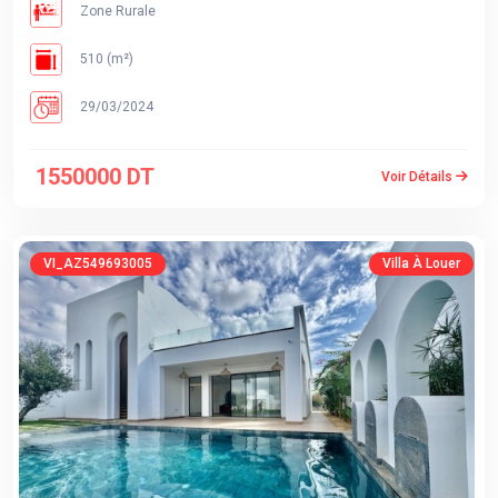
Zone Rurale
510 (m²)
29/03/2024
1550000 DT
Voir Détails
VI_AZ549693005
Villa À Louer