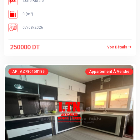
Zone Rurale
0 (m²)
07/08/2026
250000 DT
Voir Détails
AP_AZ780458189
Appartement À Vendre