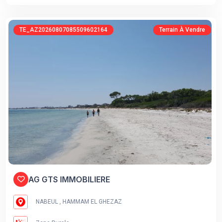
TE_AZ20260807085509602164
Terrain À Vendre
AG GTS IMMOBILIERE
NABEUL , HAMMAM EL GHEZAZ