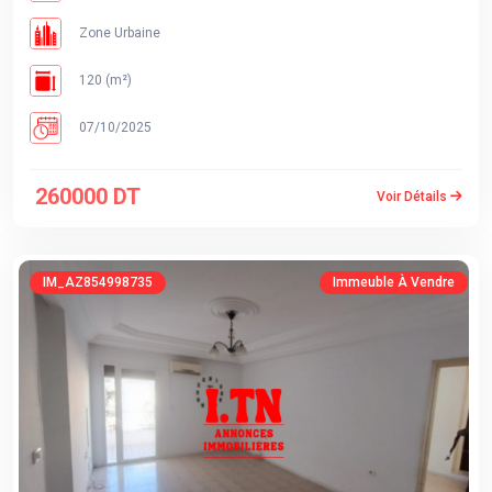
Zone Urbaine
120 (m²)
07/10/2025
260000 DT
Voir Détails
IM_AZ854998735
Immeuble À Vendre