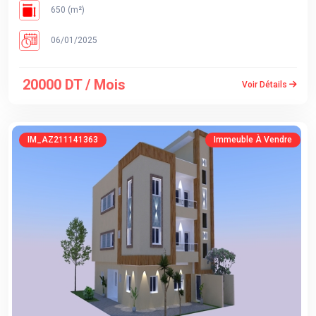
650 (m²)
06/01/2025
20000 DT / Mois
Voir Détails
IM_AZ211141363
Immeuble À Vendre