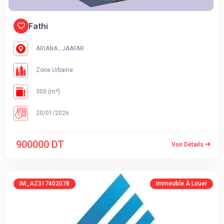
Fathi
ARIANA , JAAFAR
Zone Urbaine
300 (m²)
20/01/2026
900000 DT
Voir Détails
IM_AZ317402078
Immeuble À Louer