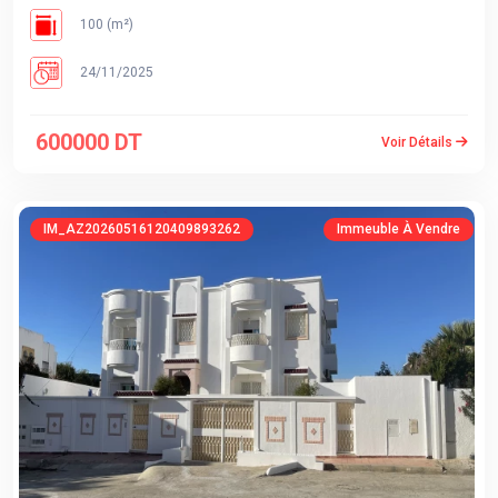
100 (m²)
24/11/2025
600000 DT
Voir Détails
IM_AZ20260516120409893262
Immeuble À Vendre