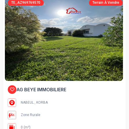
TE_AZ969769570
Terrain À Vendre
AG BEYE IMMOBILIERE
NABEUL , KORBA
Zone Rurale
0 (m²)