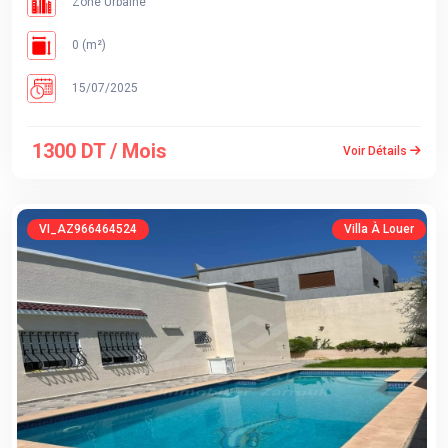
Zone Urbaine
0 (m²)
15/07/2025
1300 DT / Mois
Voir Détails
VI_AZ966464524
Villa À Louer