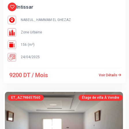
Intissar
NABEUL , HAMMAM EL GHEZAZ
Zone Urbaine
156 (m²)
24/04/2025
9200 DT / Mois
Voir Détails
ET_AZ798457560
Étage de villa À Vendre