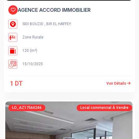
AGENCE ACCORD IMMOBILIER
SIDI BOUZID , BIR EL HAFFEY
Zone Rurale
120 (m²)
15/10/2025
1 DT
Voir Détails
LO_AZ17564246
Local commercial À Vendre