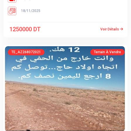
18/11/2025
1250000 DT
Voir Détails
TE_AZ268072021
Terrain À Vendre