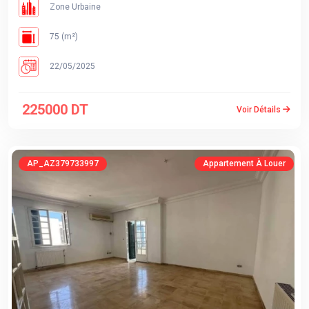
Zone Urbaine
75 (m²)
22/05/2025
225000 DT
Voir Détails
AP_AZ379733997
Appartement À Louer