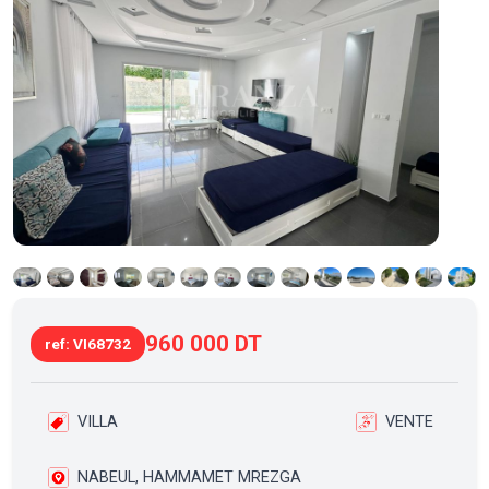
960 000 DT
ref: VI68732
VILLA
VENTE
NABEUL, HAMMAMET MREZGA