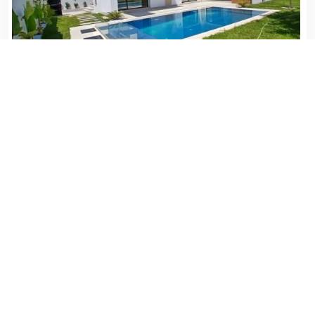
AG TOUATI IMMOBILIER HAMMAMET
NABEUL , HAMMAMET
Zone Urbaine
500 (m²)
22/07/2026
750000 DT
Voir Détails