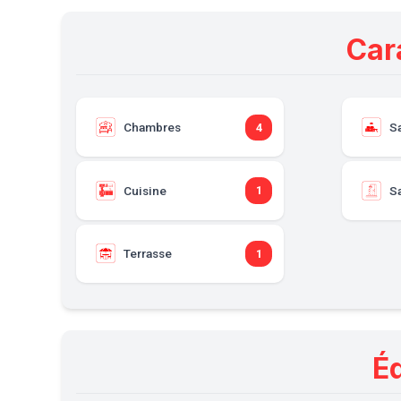
Car
Chambres
S
4
Cuisine
Sa
1
Terrasse
1
É