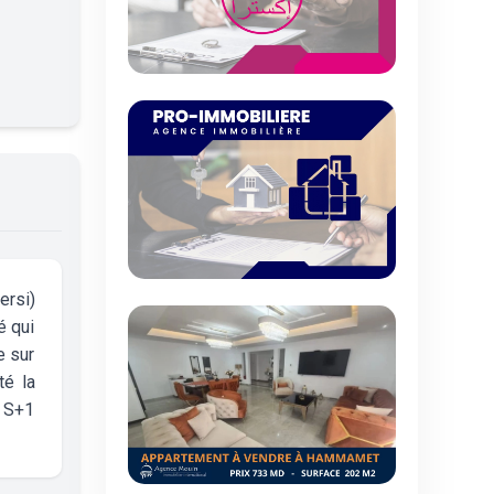
ersi)
é qui
e sur
té la
o S+1