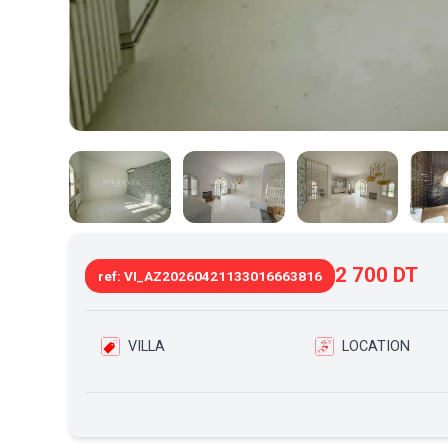
2 700 DT
ref: VI_AZ20260421133016663816
VILLA
LOCATION