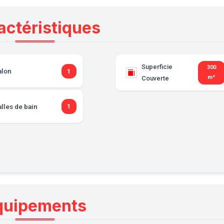
actéristiques
Superficie
300
alon
1
m²
Couverte
lles de bain
1
quipements