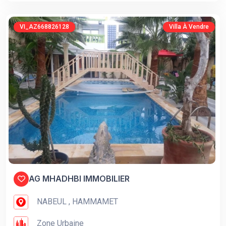
VI_AZ668826128
Villa À Vendre
AG MHADHBI IMMOBILIER
NABEUL , HAMMAMET
Zone Urbaine