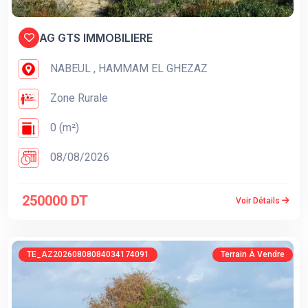
AG GTS IMMOBILIERE
NABEUL , HAMMAM EL GHEZAZ
Zone Rurale
0 (m²)
08/08/2026
250000 DT
Voir Détails
TE_AZ20260808084034174091
Terrain À Vendre