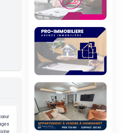
 cœur
lages
isine