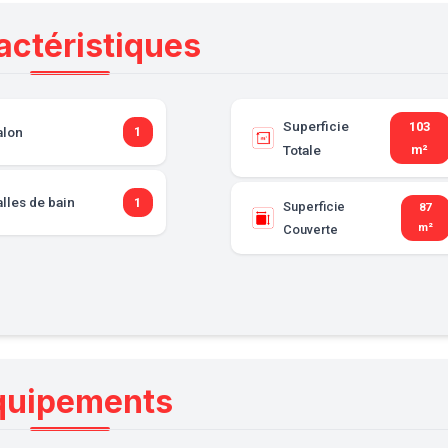
actéristiques
Superficie
103
alon
1
Totale
m²
lles de bain
1
Superficie
87
m²
Couverte
quipements