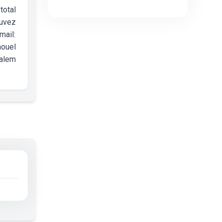
total
ouvez
ail:
aouel
alem