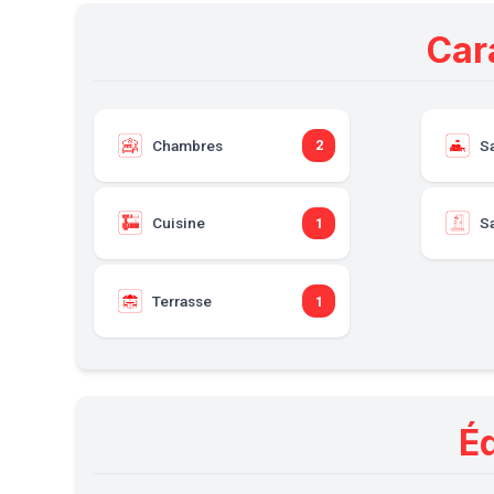
Car
Chambres
S
2
Cuisine
Sa
1
Terrasse
1
É