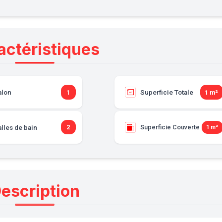
actéristiques
alon
Superficie Totale
1
1 m²
lles de bain
2
Superficie Couverte
1 m²
escription