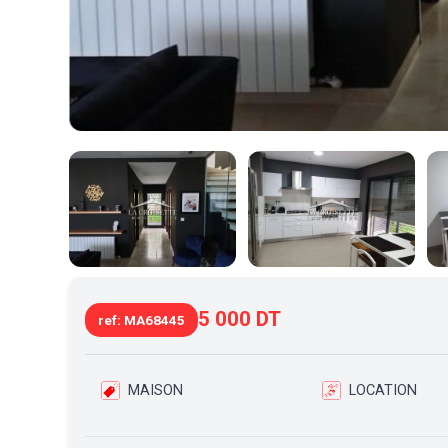
5 000 DT
ref: MA68445
MAISON
LOCATION