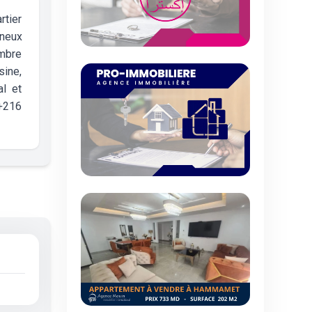
rtier
ineux
ambre
sine,
al et
 +216