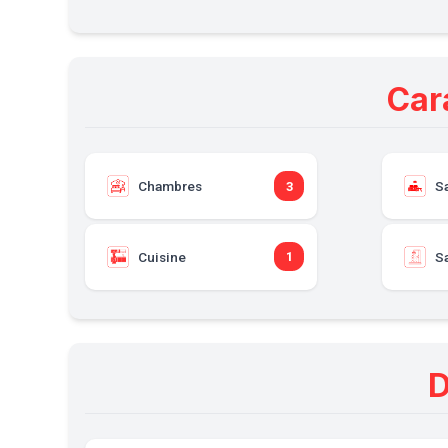
Car
Chambres
S
3
Cuisine
Sa
1
D