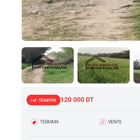
120 000 DT
ref: TE68703
TERRAIN
VENTE