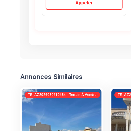
Appeler
Annonces Similaires
TE_AZ20260806104845386776
Terrain À Vendre
TE_AZ2