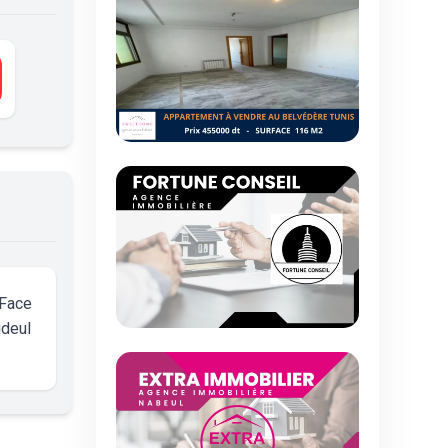
Face
deul