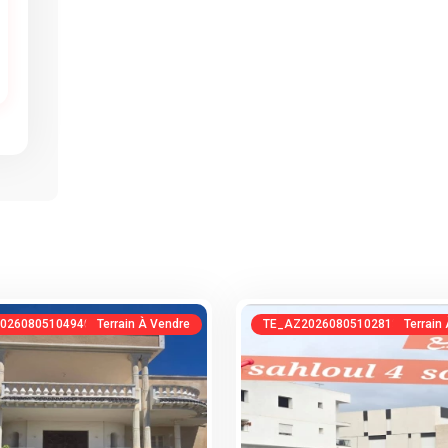
026080510494075835
Terrain À Vendre
TE_AZ20260805102813635798
Terrain