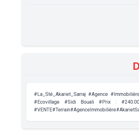
D
#La_Sté_Akariet_Sarraj #Agence #Immobilièr
#Ecovillage #Sidi Bouali #Prix : #240.0
#VENTE#Terrain#AgenceImmobilière#AkarietSar