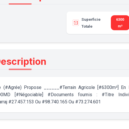
Superficie
6300
Totale
m²
escription
e (#Agrée) Propose ______#Terrain Agricole [#6300m²] En 
00MD [#Négociable] #Documents fournis : #Titre Indivi
raj #27.457.153 Ou #98.740.165 Ou #73.274.601