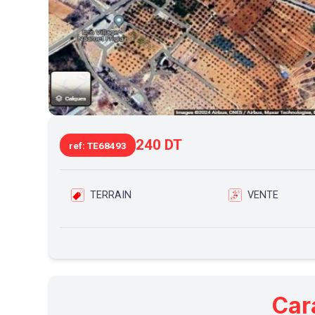
240 DT
ref: TE68493
TERRAIN
VENTE
Car