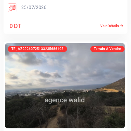
25/07/2026
0 DT
Voir Détails
TE_AZ20260725133235686103
Terrain À Vendre