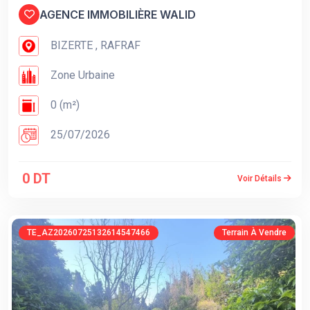
AGENCE IMMOBILIÈRE WALID
BIZERTE , RAFRAF
Zone Urbaine
0 (m²)
25/07/2026
0 DT
Voir Détails
TE_AZ20260725132614547466
Terrain À Vendre