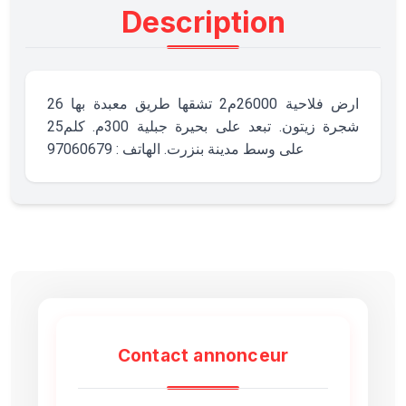
Description
ارض فلاحية 26000م2 تشقها طريق معبدة بها 26
شجرة زيتون. تبعد على بحيرة جبلية 300م. كلم25
على وسط مدينة بنزرت. الهاتف : 97060679
Contact annonceur