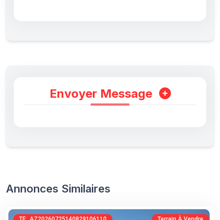
Envoyer Message
Annonces Similaires
TE_AZ20260725140829106110
Terrain À Vendre