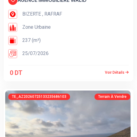
AGENCE IMMOBILIÈRE WALID
BIZERTE , RAFRAF
Zone Urbaine
237 (m²)
25/07/2026
0 DT
Voir Détails
TE_AZ20260725133235686103
Terrain À Vendre