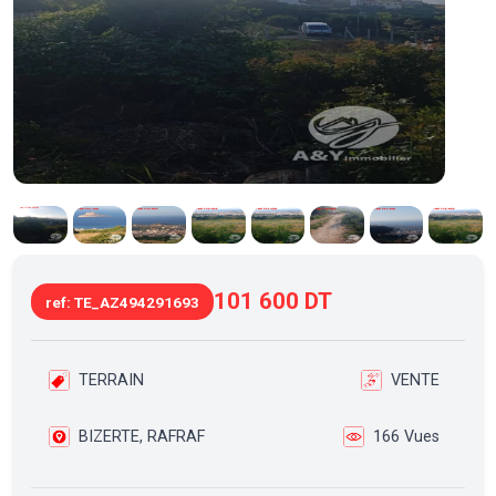
101 600 DT
ref: TE_AZ494291693
TERRAIN
VENTE
BIZERTE, RAFRAF
166 Vues