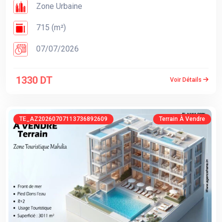
Zone Urbaine
715 (m²)
07/07/2026
1330 DT
Voir Détails
TE_AZ20260707113736892609
Terrain À Vendre