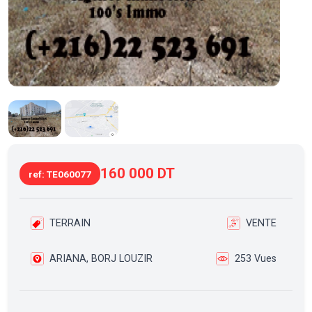
160 000 DT
ref: TE060077
TERRAIN
VENTE
ARIANA, BORJ LOUZIR
253 Vues