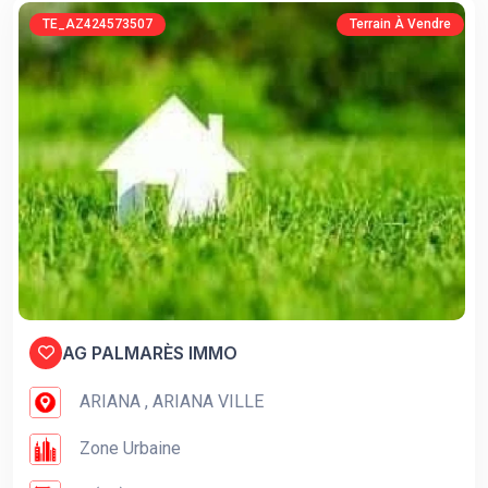
TE_AZ424573507
Terrain À Vendre
AG PALMARÈS IMMO
ARIANA , ARIANA VILLE
Zone Urbaine