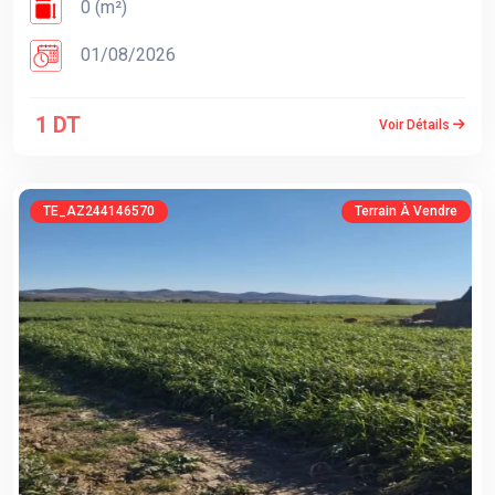
0 (m²)
01/08/2026
1 DT
Voir Détails
TE_AZ244146570
Terrain À Vendre