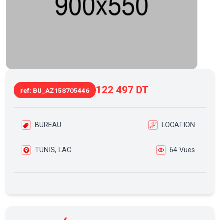
122 497 DT
ref: BU_AZ158705446
BUREAU
LOCATION
TUNIS, LAC
64 Vues