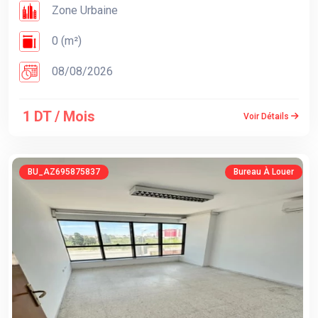
Zone Urbaine
0 (m²)
08/08/2026
1 DT / Mois
Voir Détails
BU_AZ695875837
Bureau À Louer