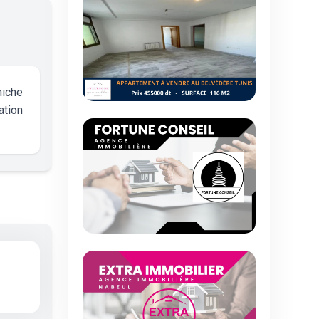
niche
ation