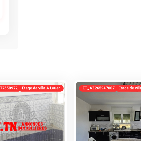
77558972
Étage de villa À Louer
ET_AZ265947007
Étage de vil