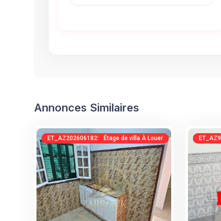
Annonces Similaires
ET_AZ20260618205414123981
Étage de villa À Louer
ET_AZ9