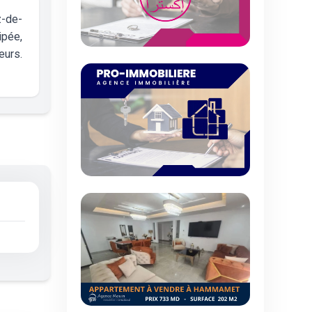
z-de-
ipée,
eurs.