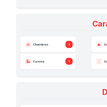
Car
Chambres
S
1
Cuisine
Sa
1
D