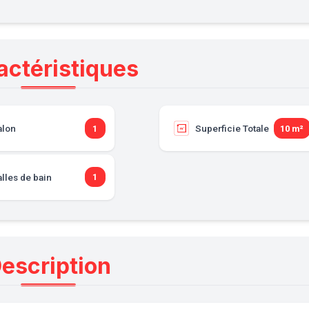
actéristiques
alon
Superficie Totale
1
10 m²
lles de bain
1
escription