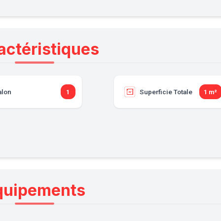
actéristiques
alon
Superficie Totale
1
1 m²
quipements