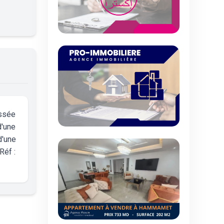
ussée
d'une
d'une
Réf :