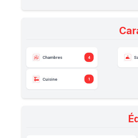
Car
Chambres
S
4
Cuisine
1
É