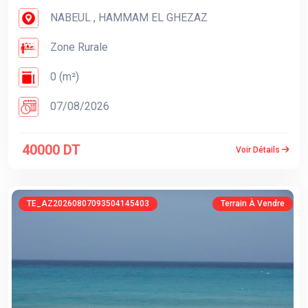
NABEUL , HAMMAM EL GHEZAZ
Zone Rurale
0 (m²)
07/08/2026
40000 DT
Voir Détails
TE_AZ20260807093504145403
Terrain À Vendre