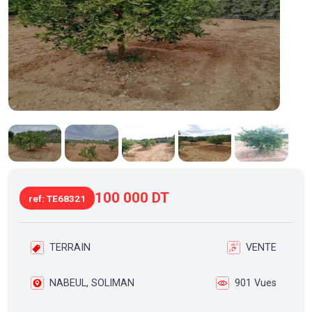
100 000 DT
ref: TE68321
TERRAIN
VENTE
NABEUL, SOLIMAN
901 Vues