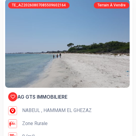
TE_AZ20260807085509602164
Terrain À Vendre
AG GTS IMMOBILIERE
NABEUL , HAMMAM EL GHEZAZ
Zone Rurale