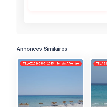
Annonces Similaires
TE_AZ20260807120450554086
Terrain À Vendre
TE_AZ2