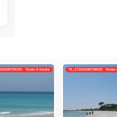
0260807093504145403
Terrain À Vendre
TE_AZ20260807085509602164
Terrain