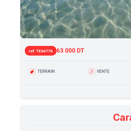
63 000 DT
ref: TE66776
TERRAIN
VENTE
Car