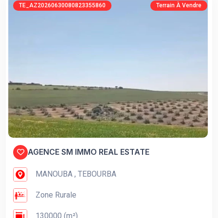
TE_AZ20260630080823355860
Terrain À Vendre
AGENCE SM IMMO REAL ESTATE
MANOUBA , TEBOURBA
Zone Rurale
130000 (m²)