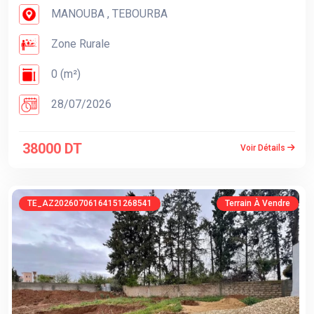
MANOUBA , TEBOURBA
Zone Rurale
0 (m²)
28/07/2026
38000 DT
Voir Détails
TE_AZ20260706164151268541
Terrain À Vendre