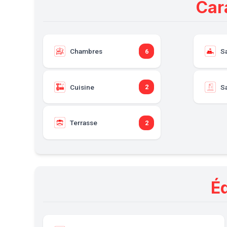
Car
Chambres
S
6
Cuisine
Sa
2
Terrasse
2
É