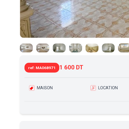
1 600 DT
ref: MA068971
MAISON
LOCATION