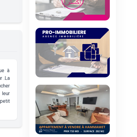
ue à
r .La
ucher
 leur
petit