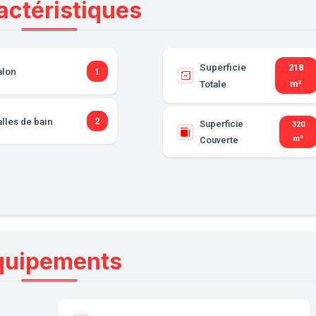
actéristiques
Superficie
218
alon
1
Totale
m²
lles de bain
2
Superficie
320
m²
Couverte
quipements