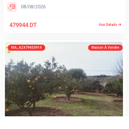
08/08/2026
479944 DT
Voir Détails
MA_AZ479453914
Maison À Vendre