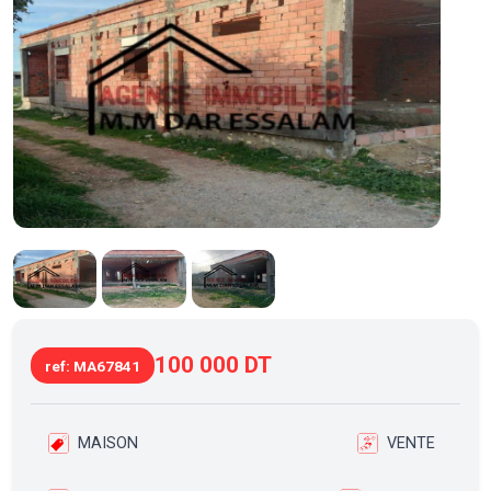
100 000 DT
ref: MA67841
MAISON
VENTE