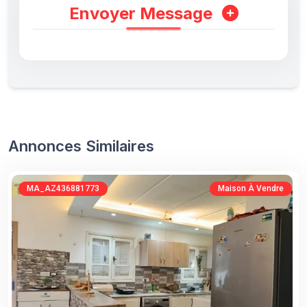
Envoyer Message
Annonces Similaires
MA_AZ436881773
Maison À Vendre