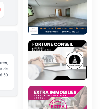
rrés,
st de
16 50