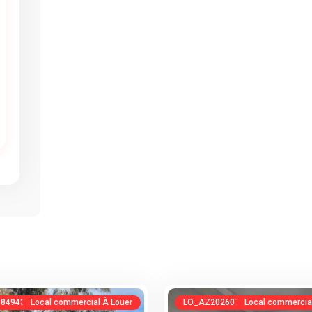
84943186
Local commercial À Louer
LO_AZ20260718112629945147
Local commercia