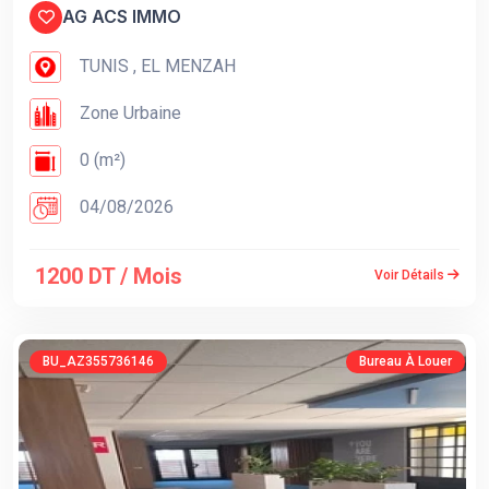
AG ACS IMMO
TUNIS , EL MENZAH
Zone Urbaine
0 (m²)
04/08/2026
1200 DT / Mois
Voir Détails
BU_AZ355736146
Bureau À Louer