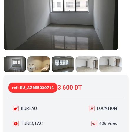
3 600 DT
ref: BU_AZ855030712
BUREAU
LOCATION
TUNIS, LAC
436 Vues