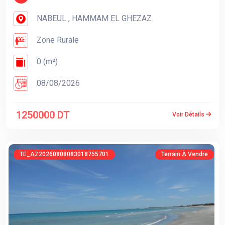
NABEUL , HAMMAM EL GHEZAZ
Zone Rurale
0 (m²)
08/08/2026
1250000 DT
Voir Détails
TE_AZ20260808083018755701
Terrain À Vendre