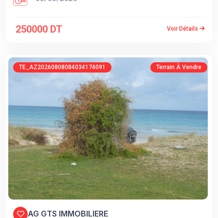
250000 DT
Voir Détails
TE_AZ20260808084034174091
Terrain À Vendre
AG GTS IMMOBILIERE