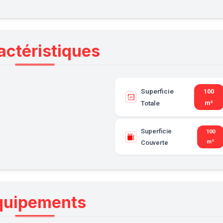
actéristiques
Superficie
100
Totale
m²
Superficie
100
m²
Couverte
quipements