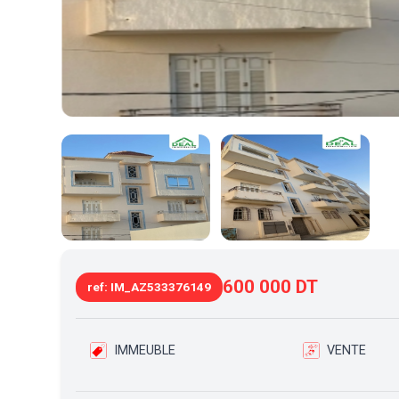
600 000 DT
ref: IM_AZ533376149
IMMEUBLE
VENTE