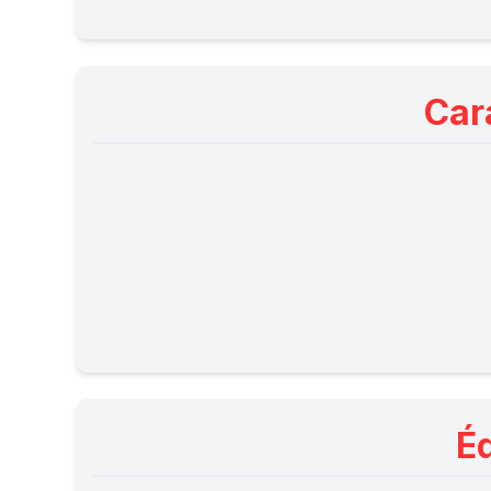
Car
É