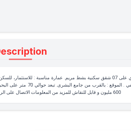
escription
600 مليون و قابل للنقاش للمزيد من المعلومات الاتصال على الرقم : 98983420 أو على الواتساب 98983420 (+216)