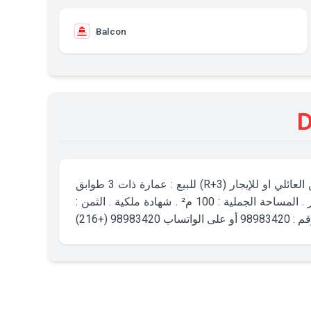
Balcon
D
للبيع : عمارة ذات 3 طوابق (R+3) تحتوي على 07 شقق سكنية بشط مريم. عمارة مناسبة : للاستثمار، للسكن العائلي او للإيجار
الصيفي . الموقع : بالقرب من جامع البشرى. تبعد حوالي 70 متر على البحر . المساحة الجملية : 100 م² . شهادة ملكية . الثمن :