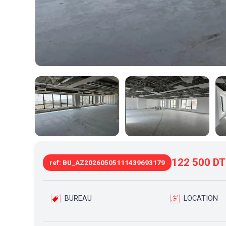
122 500 DT
ref: BU_AZ20260505111439693179
BUREAU
LOCATION