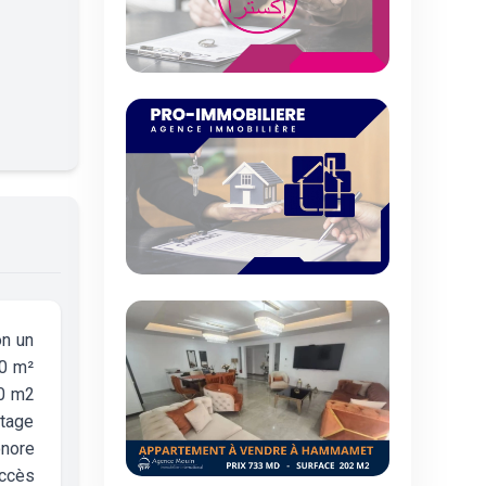
on un
00 m²
50 m2
étage
onore
accès