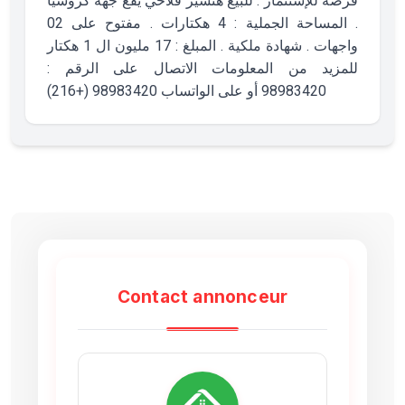
فرصة للإستثمار : للبيع هنشير فلاحي يقع جهة كروسيا
. المساحة الجملية : 4 هكتارات . مفتوح على 02
واجهات . شهادة ملكية . المبلغ : 17 مليون ال 1 هكتار
للمزيد من المعلومات الاتصال على الرقم :
98983420 أو على الواتساب 98983420 (+216)
Contact annonceur