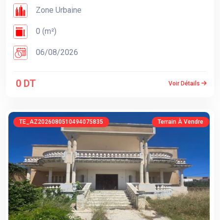
Zone Urbaine
0 (m²)
06/08/2026
0 DT
Voir Détails
TE_AZ2026080510494075835
Terrain À Vendre