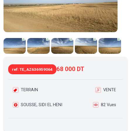
68 000 DT
ref: TE_AZ636959064
TERRAIN
VENTE
SOUSSE, SIDI EL HENI
82 Vues