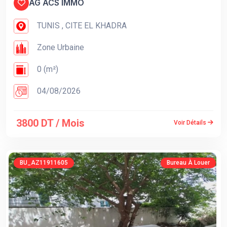
AG ACS IMMO
TUNIS , CITE EL KHADRA
Zone Urbaine
0 (m²)
04/08/2026
3800 DT / Mois
Voir Détails
BU_AZ11911605
Bureau À Louer