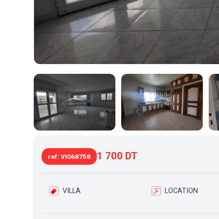
1 700 DT
ref: VI068758
VILLA
LOCATION