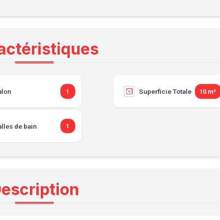
actéristiques
alon
Superficie Totale
1
10 m²
lles de bain
1
escription