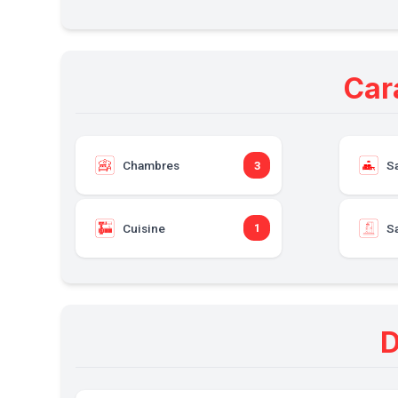
Car
Chambres
S
3
Cuisine
Sa
1
D