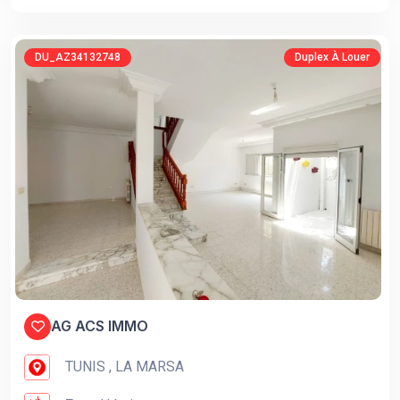
DU_AZ34132748
Duplex À Louer
AG ACS IMMO
TUNIS , LA MARSA