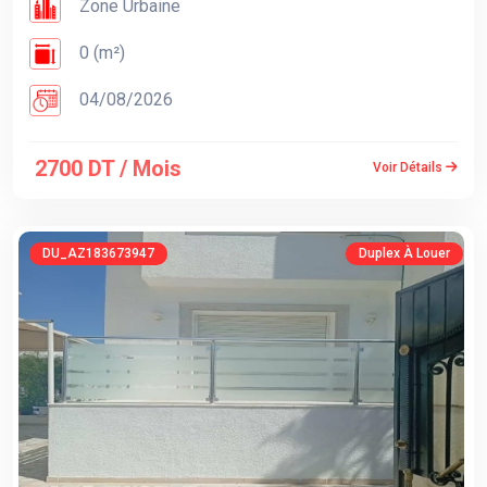
Zone Urbaine
0 (m²)
04/08/2026
2700 DT / Mois
Voir Détails
DU_AZ183673947
Duplex À Louer