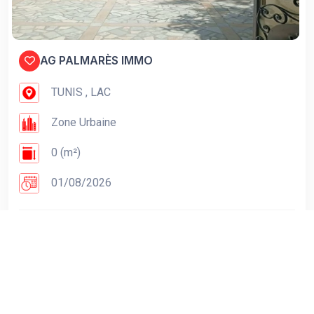
AG PALMARÈS IMMO
TUNIS , LAC
Zone Urbaine
0 (m²)
01/08/2026
0 DT / Mois
Voir Détails
PUBLICITÉS