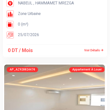
NABEUL , HAMMAMET MREZGA
Zone Urbaine
0 (m²)
25/07/2026
0 DT / Mois
Voir Détails
AP_AZ928824474
Appartement À Louer