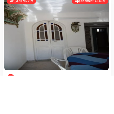
AP_AZ8782719
Appartement À Louer
AG AYLA ESTATE
NABEUL , HAMMAMET
Zone Urbaine
0 (m²)